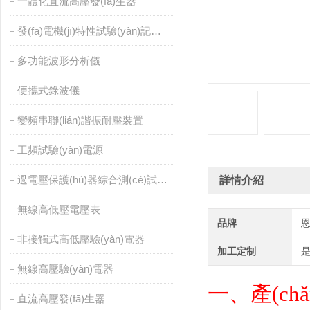
一體化直流高壓發(fā)生器
發(fā)電機(jī)特性試驗(yàn)記錄儀
多功能波形分析儀
便攜式錄波儀
變頻串聯(lián)諧振耐壓裝置
工頻試驗(yàn)電源
過電壓保護(hù)器綜合測(cè)試裝置
詳情介紹
無線高低壓電壓表
品牌
非接觸式高低壓驗(yàn)電器
加工定制
無線高壓驗(yàn)電器
一、
產(ch
直流高壓發(fā)生器