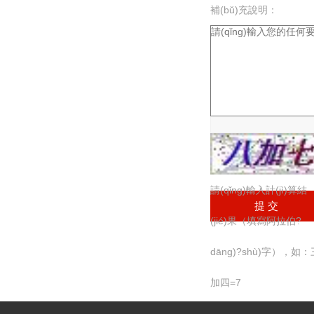
補(bǔ)充說明：
驗(yàn)證碼：
請(qǐng)輸入計(jì)算結
(jié)果（填寫阿拉伯?
dāng)?shù)字），如
加四=7