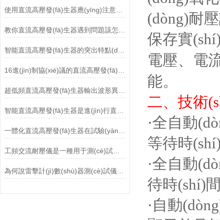
使用直流高壓發(fā)生器應(yīng)注意哪些安全事項(xiàng)
(dòng)
教你直流高壓發(fā)生器遇到問題該怎么排查
保存實(shí)
智能直流高壓發(fā)生器的突出特點(diǎn)有哪些
電壓、電流下
16進(jìn)制協(xié)議的直流高壓發(fā)生器有哪些特點(diǎn)
能。
超低頻直流高壓發(fā)生器輸出波形異?；儐栴}處理
二、
技術(s
智能直流高壓發(fā)生器是進(jìn)行直流耐壓試驗(yàn)和泄漏試驗(yàn)的儀器
·
全自動(dò
一體化直流高壓發(fā)生器在試驗(yàn)中有哪些優(yōu)點(diǎn)
等待時(sh
工頻交流耐壓儀是一種用于測(cè)試電力設(shè)備絕緣性能的儀器
·
全自動(dòn
為何說雷擊計(jì)數(shù)器測(cè)試儀對(duì)于檢測(cè)避雷器動(dòng)作記數(shù)器的有著重要意義
待時(shí
·
自動(dòn