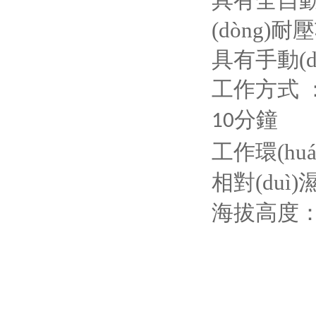
具有
全自動
(dòng)耐
具有手動(dòn
工作方式
分鐘
10
工作環(huá
相對(duì
海拔高度