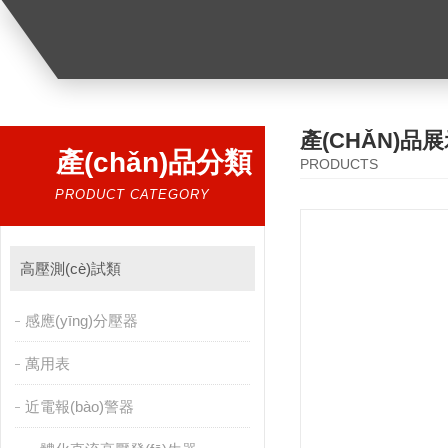
產(CHǍN)品
產(chǎn)品分類
PRODUCTS
PRODUCT CATEGORY
高壓測(cè)試類
感應(yīng)分壓器
萬用表
近電報(bào)警器