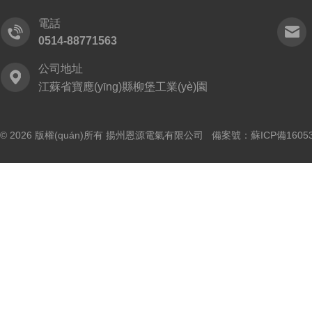
電話
0514-88771563
公司地址
江蘇省寶應(yīng)縣柳堡工業(yè)園
© 2026 版權(quán)所有 揚州恩源電氣有限公司 備案號：
蘇ICP備1605