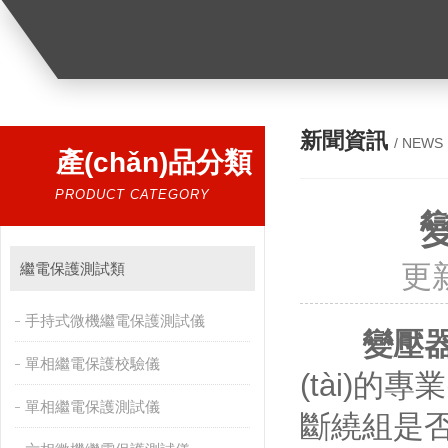
新聞資訊
/ NEWS
產(chǎn)品分類
PRODUCT CATEGORY
更新
繼電保護測試類
手持式微機繼電保護測試儀
變壓
單相繼電保護校驗儀
(tài)的
單相繼電保護測試儀
斷繞組是否