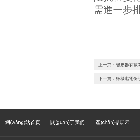
需進一步排查
上一篇：
變壓器有載開關
下一篇：
微機繼電保護
網(wǎng)站首頁
關(guān)于我們
產(chǎn)品展示