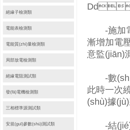
Dd
絕緣子檢測類
-施加電
電能表檢測類
漸增加電壓
電能質(zhì)量檢測類
意監(jiā
局部放電檢測類
-數(sh
絕緣電阻測試類
此時一次繞
發(fā)電機檢測類
(shù)據(j
三相標準源測試類
-結(ji
安規(guī)參數(shù)測試類