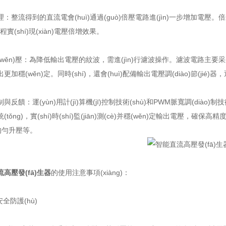
流得到的直流電會(huì)通過(guò)倍壓電路進(jìn)一步增加電壓。
)程實(shí)現(xiàn)電壓倍增效果。
)壓：為降低輸出電壓的紋波，需進(jìn)行濾波操作。濾波電路主要采
更加穩(wěn)定。同時(shí)，還會(huì)配備輸出電壓調(diào)節(jié)
運(yùn)用計(jì)算機(jī)控制技術(shù)和PWM脈寬調(diào)制技術(shù
ǒng)，實(shí)時(shí)監(jiān)測(cè)并穩(wěn)定輸出電壓，確保高
勻升壓等。
高壓發(fā)生器
的使用注意事項(xiàng)：
防護(hù)