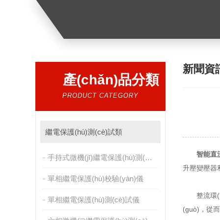
新聞資
產(chǎn)品分類
PRODUCT CATEGORY
繼電保護(hù)測(cè)試類
智能直流
手持式微機(jī)繼電保護(hù)測(cè)試儀
升壓變壓器利用初
單相繼電保護(hù)校驗(yàn)儀
整流環(hu
單相繼電保護(hù)測(cè)試儀
(guò)