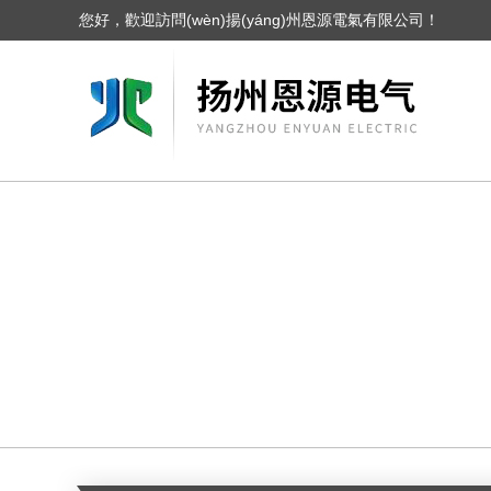
您好，歡迎訪問(wèn)揚(yáng)州恩源電氣有限公司！