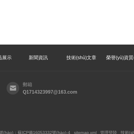
)品展示
新聞資訊
技術(shù)文章
榮譽(yù)資質(
郵箱
Q1714323997@163.com
(hào)：
蘇ICP備16053332號(hào)-4
sitemap.xml
管理登陸
技術(s