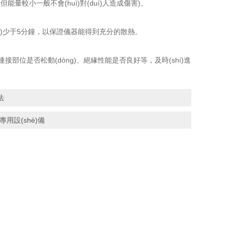
量較小一般不會(huì)對(duì)人造成傷害)。
ng)少于5分鐘，以保證儀器能得到充分的散熱。
接部位是否松動(dòng)、絕緣性能是否良好等，及時(shí)進
。
法
用設(shè)備