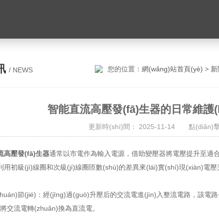
訊
您的位置：
網(wǎng)站首頁(yè)
>
新
/ NEWS
智能直流高壓發(fā)生器的日常維護(h
更新時(shí)間： 2025-11-14 點(diǎn)
高壓發(fā)生器
通常以市電作為輸入電源，借助變壓器將電壓提升至適合產(c
級(jí)線圈和次級(jí)線圈匝數(shù)的差異來(lái)實(shí)現(xiàn)電壓升高
án)節(jié)：經(jīng)過(guò)升壓后的交流電進(jìn)入整流電路
，從而將交流電轉(zhuǎn)換為直流電。