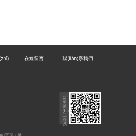
zhì)
在線留言
聯(lián)系我們
公
眾
號
(hào)
二
維
碼
hù)支持：
儀