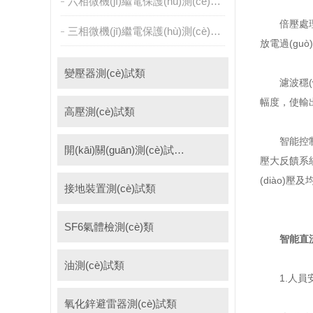
六相微機(jī)繼電保護(hù)測(cè)試儀
倍壓處理：整
三相微機(jī)繼電保護(hù)測(cè)試儀
放電過(guò
變壓器測(cè)試類
濾波穩(wěn
幅度，使輸出
高壓測(cè)試類
智能控制與反饋：
開(kāi)關(guān)測(cè)試儀類
壓大反饋系統(t
(diào)壓及均
接地裝置測(cè)試類
SF6氣體檢測(cè)類
智能直流
油測(cè)試類
1.人員安全
氧化鋅避雷器測(cè)試類